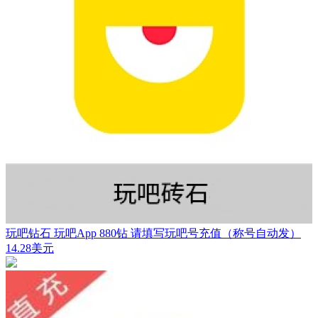
玩吧钻石 玩吧App 880钻 请填写玩吧号充值（称号自动发）
14.28美元