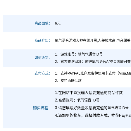
商品面值：
6元
商品介绍：
氧气语音游戏大神在线开黑,人美技术高,声音甜美,
1、游戏账号：填氧气语音ID号
如何收货：
2、官方查询网址
：前往
氧气语音
APP页面即可
支付方式：
1、支持PAYPAL账户及各种信用卡支付（Visa,MasterCard,Maes
2、支持西联汇款
1.在网站中直接输入您要充值的商品件数
2.充值账号：
氧气语音
ID号
购买流程：
3.请您填写好数量及您要充值的
氧气语音ID号
4.添加到购物车，选择付款方式，推荐PayP