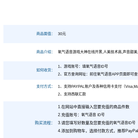
商品面值：
30元
商品介绍：
氧气语音游戏大神在线开黑,人美技术高,声音甜美,
1、游戏账号：填氧气语音ID号
如何收货：
2、官方查询网址
：前往
氧气语音
APP页面即可
支付方式：
1、支持PAYPAL账户及各种信用卡支付（Visa,MasterCard,Maes
2、支持西联汇款
1.在网站中直接输入您要充值的商品件数
2.充值账号：
氧气语音
ID号
购买流程：
3.请您填写好数量及您要充值的
氧气语音ID号
4.添加到购物车，选择付款方式，推荐PayP