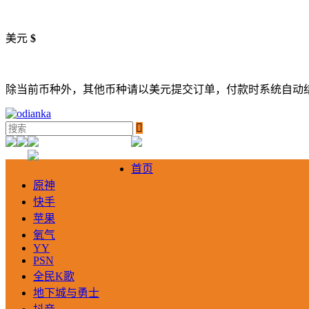
美元
$
除当前币种外，其他币种请以美元提交订单，付款时系统自动

首页
原神
快手
苹果
氧气
YY
PSN
全民K歌
地下城与勇士