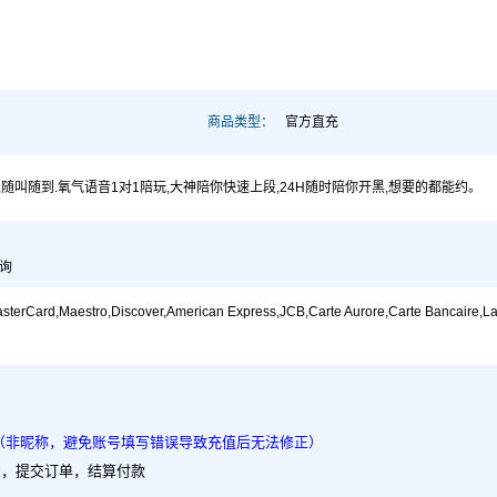
商品类型：
官方直充
随叫随到.氧气语音1对1陪玩,大神陪你快速上段,24H随时陪你开黑,想要的都能约。
查询
tro,Discover,American Express,JCB,Carte Aurore,Carte Bancaire,Lastchrift
（非昵称，避免账号填写错误导致充值后无法修正）
al，提交订单，结算付款