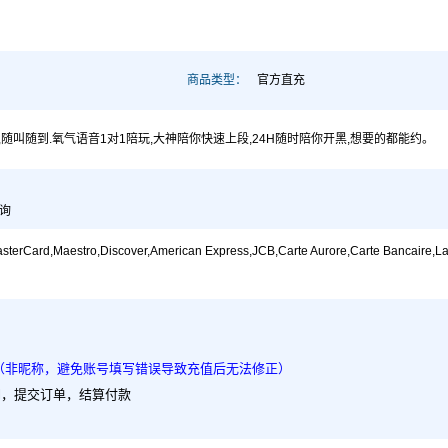
商品类型：
官方直充
随叫随到.氧气语音1对1陪玩,大神陪你快速上段,24H随时陪你开黑,想要的都能约。
查询
tro,Discover,American Express,JCB,Carte Aurore,Carte Bancaire,Lastchrift
（非昵称，避免账号填写错误导致充值后无法修正）
al，提交订单，结算付款