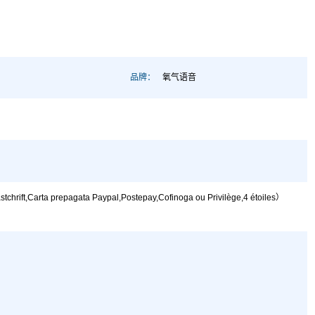
品牌：
氧气语音
,Carta prepagata Paypal,Postepay,Cofinoga ou Privilège,4 étoiles）