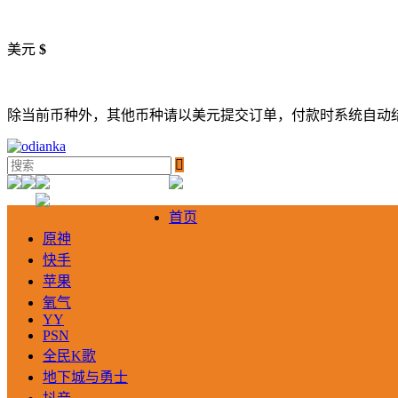
美元
$
除当前币种外，其他币种请以美元提交订单，付款时系统自动

首页
原神
快手
苹果
氧气
YY
PSN
全民K歌
地下城与勇士